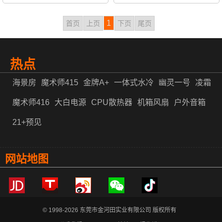
1
首页
上页
下页
尾页
热点
海景房
魔术师415
金牌A+
一体式水冷
幽灵一号
凌霜
魔术师416
大白电源
CPU散热器
机箱风扇
户外音箱
21+预见
网站地图
© 1998-2026 东莞市金河田实业有限公司 版权所有