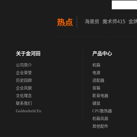
热点
海景房
魔术师415
金牌
关于金河田
产品中心
公司简介
机箱
企业荣誉
电源
历史回顾
适配器
企业风貌
音箱
文化理念
影音电器
联系我们
键鼠
Goldenfield En
CPU散热器
机箱风扇
其他配件