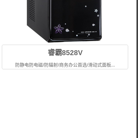
睿霸8528V
防静电防电磁/防辐射/商务办公首选/滑动式面板...