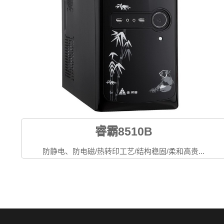
睿霸8510B
防静电、防电磁/热转印工艺/结构稳固/柔和高贵...