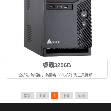
睿霸3206B
全折边/防辐射，防静电/38℃机箱/免工具拆卸...
首页
上页
1
下页
尾页