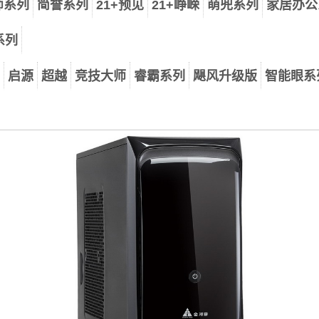
师系列
简誉系列
21+预见
21+峥嵘
萌兜系列
家居办公
系列
启源
超越
竞技大师
睿霸系列
飓风升级版
智能眼系